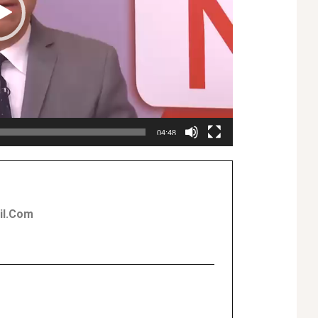
04:48
l.com