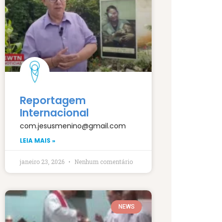
Reportagem
Internacional
com.jesusmenino@gmail.com
LEIA MAIS »
janeiro 23, 2026
Nenhum comentário
NEWS