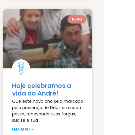
NEWS
Hoje celebramos a
vida do André!
Que este novo ano seja marcado
pela presença de Deus em cada
passo, renovando suas forças,
sua fé e sua
LEIA MAIS »