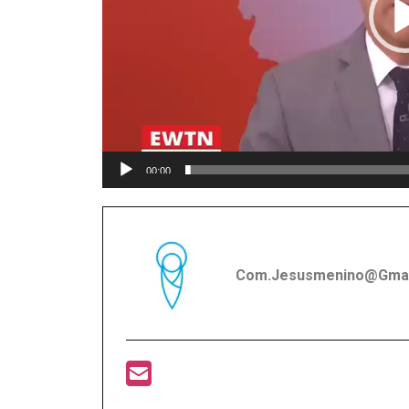
00:00
Com.jesusmenino@gmai