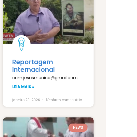
Reportagem
Internacional
com.jesusmenino@gmail.com
LEIA MAIS »
janeiro 23, 2026
Nenhum comentário
NEWS