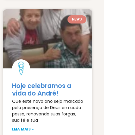
NEWS
Hoje celebramos a
vida do André!
Que este novo ano seja marcado
pela presença de Deus em cada
passo, renovando suas forças,
sua fé e sua
LEIA MAIS »